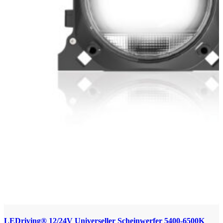
LEDriving® 12/24V Universeller Scheinwerfer 5400-6500K