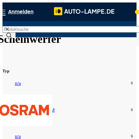
Anmelden
Scheinwerfer
Typ
n/a
6
Marken
OSRAM
6
Sockel
n/a
6