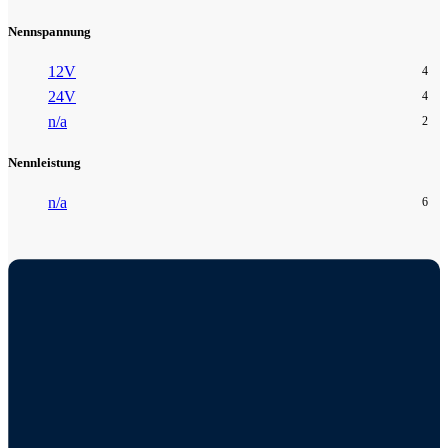
Nennspannung
12V
4
24V
4
n/a
2
Nennleistung
n/a
6